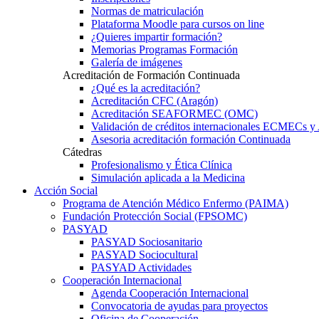
Normas de matriculación
Plataforma Moodle para cursos on line
¿Quieres impartir formación?
Memorias Programas Formación
Galería de imágenes
Acreditación de Formación Continuada
¿Qué es la acreditación?
Acreditación CFC (Aragón)
Acreditación SEAFORMEC (OMC)
Validación de créditos internacionales ECMECs 
Asesoria acreditación formación Continuada
Cátedras
Profesionalismo y Ética Clínica
Simulación aplicada a la Medicina
Acción Social
Programa de Atención Médico Enfermo (PAIMA)
Fundación Protección Social (FPSOMC)
PASYAD
PASYAD Sociosanitario
PASYAD Sociocultural
PASYAD Actividades
Cooperación Internacional
Agenda Cooperación Internacional
Convocatoria de ayudas para proyectos
Oficina de Cooperación