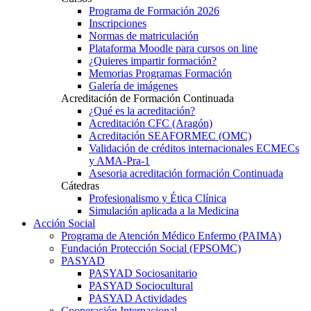
Programa de Formación 2026
Inscripciones
Normas de matriculación
Plataforma Moodle para cursos on line
¿Quieres impartir formación?
Memorias Programas Formación
Galería de imágenes
Acreditación de Formación Continuada
¿Qué es la acreditación?
Acreditación CFC (Aragón)
Acreditación SEAFORMEC (OMC)
Validación de créditos internacionales ECMECs
y AMA-Pra-1
Asesoria acreditación formación Continuada
Cátedras
Profesionalismo y Ética Clínica
Simulación aplicada a la Medicina
Acción Social
Programa de Atención Médico Enfermo (PAIMA)
Fundación Protección Social (FPSOMC)
PASYAD
PASYAD Sociosanitario
PASYAD Sociocultural
PASYAD Actividades
Cooperación Internacional