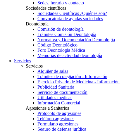
Sedes, horario y contacto
Sociedades científicas
Sociedades Científicas ¿Quiénes son?
Convocatoria de ayudas sociedades
Deontología
Comisión de deontología
Trámites Comisión Deontología
Normativa y Documentación Deontología
Código Deontológico
Foro Deontología Médica
Memorias de actividad deontología
Servicios
Servicios
Alquiler de salas
Trámites de colegiación - Información
Ejercicio Privado de Medicina - Información
Publicidad Sanitaria
Servicio de documentación
Utilidades médicas
Información Comercial
Agresiones a Sanitarios
Protocolo de agresiones
Teléfono agresiones
Formulario agresiones
Seguro de defensa jurídica