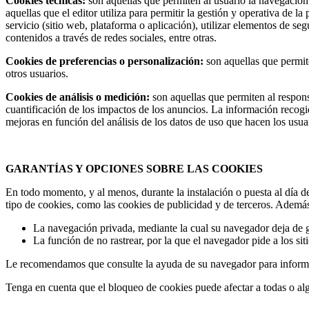
Cookies técnicas:
son aquellas que permiten al usuario la navegación a
aquellas que el editor utiliza para permitir la gestión y operativa de la
servicio (sitio web, plataforma o aplicación), utilizar elementos de s
contenidos a través de redes sociales, entre otras.
Cookies de preferencias o personalización:
son aquellas que permite
otros usuarios.
Cookies de análisis o medición:
son aquellas que permiten al respons
cuantificación de los impactos de los anuncios. La información recogida
mejoras en función del análisis de los datos de uso que hacen los usuar
GARANTÍAS Y OPCIONES SOBRE LAS COOKIES
En todo momento, y al menos, durante la instalación o puesta al día del
tipo de cookies, como las cookies de publicidad y de terceros. Ademá
La navegación privada, mediante la cual su navegador deja de gu
La función de no rastrear, por la que el navegador pide a los sit
Le recomendamos que consulte la ayuda de su navegador para informar
Tenga en cuenta que el bloqueo de cookies puede afectar a todas o al