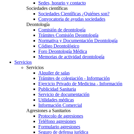
Sedes, horario y contacto
Sociedades científicas
Sociedades Científicas ¿Quiénes son?
Convocatoria de ayudas sociedades
Deontología
Comisión de deontología
Trámites Comisión Deontología
Normativa y Documentación Deontología
Código Deontológico
Foro Deontología Médica
Memorias de actividad deontología
Servicios
Servicios
Alquiler de salas
Trámites de colegiación - Información
Ejercicio Privado de Medicina - Información
Publicidad Sanitaria
Servicio de documentación
Utilidades médicas
Información Comercial
Agresiones a Sanitarios
Protocolo de agresiones
Teléfono agresiones
Formulario agresiones
Seguro de defensa jurídica