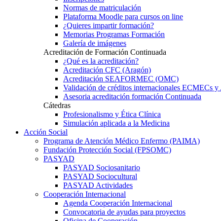
Normas de matriculación
Plataforma Moodle para cursos on line
¿Quieres impartir formación?
Memorias Programas Formación
Galería de imágenes
Acreditación de Formación Continuada
¿Qué es la acreditación?
Acreditación CFC (Aragón)
Acreditación SEAFORMEC (OMC)
Validación de créditos internacionales ECMECs 
Asesoria acreditación formación Continuada
Cátedras
Profesionalismo y Ética Clínica
Simulación aplicada a la Medicina
Acción Social
Programa de Atención Médico Enfermo (PAIMA)
Fundación Protección Social (FPSOMC)
PASYAD
PASYAD Sociosanitario
PASYAD Sociocultural
PASYAD Actividades
Cooperación Internacional
Agenda Cooperación Internacional
Convocatoria de ayudas para proyectos
Oficina de Cooperación