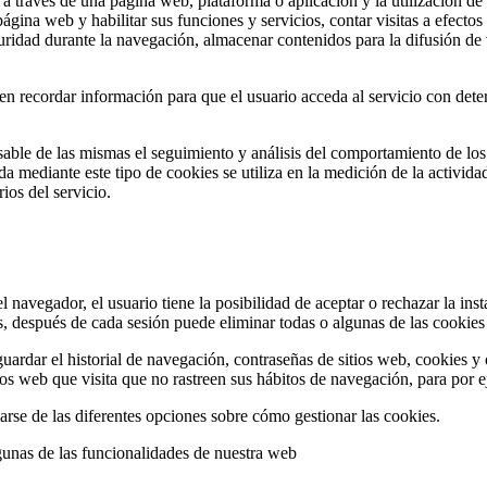
 través de una página web, plataforma o aplicación y la utilización de 
 página web y habilitar sus funciones y servicios, contar visitas a efecto
eguridad durante la navegación, almacenar contenidos para la difusión de
n recordar información para que el usuario acceda al servicio con deter
able de las mismas el seguimiento y análisis del comportamiento de los u
 mediante este tipo de cookies se utiliza en la medición de la actividad 
ios del servicio.
 navegador, el usuario tiene la posibilidad de aceptar o rechazar la ins
s, después de cada sesión puede eliminar todas o algunas de las cookie
ardar el historial de navegación, contraseñas de sitios web, cookies y o
ios web que visita que no rastreen sus hábitos de navegación, para por eje
se de las diferentes opciones sobre cómo gestionar las cookies.
gunas de las funcionalidades de nuestra web