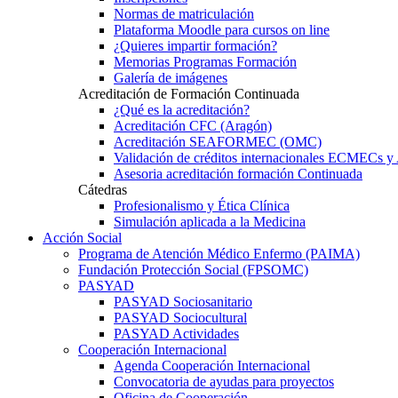
Normas de matriculación
Plataforma Moodle para cursos on line
¿Quieres impartir formación?
Memorias Programas Formación
Galería de imágenes
Acreditación de Formación Continuada
¿Qué es la acreditación?
Acreditación CFC (Aragón)
Acreditación SEAFORMEC (OMC)
Validación de créditos internacionales ECMECs 
Asesoria acreditación formación Continuada
Cátedras
Profesionalismo y Ética Clínica
Simulación aplicada a la Medicina
Acción Social
Programa de Atención Médico Enfermo (PAIMA)
Fundación Protección Social (FPSOMC)
PASYAD
PASYAD Sociosanitario
PASYAD Sociocultural
PASYAD Actividades
Cooperación Internacional
Agenda Cooperación Internacional
Convocatoria de ayudas para proyectos
Oficina de Cooperación