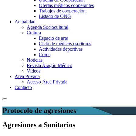
Ofertas médicos cooperantes
Trabajos de cooperación
Listado de ONG
Actualidad
Agenda Sociocultural
Cultura
Espacio de arte
Ciclo de médicos escritores
Actividades deportivas
Coros
Noticias
Revista Aragón Médico
Vídeos
Area Privada
Acceso Área Privada
Contacto
Protocolo de agresiones
Agresiones a Sanitarios