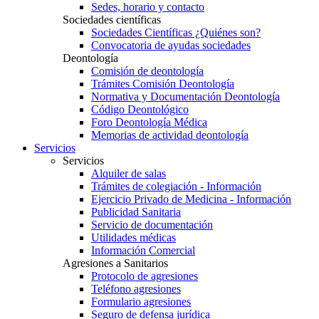
Sedes, horario y contacto
Sociedades científicas
Sociedades Científicas ¿Quiénes son?
Convocatoria de ayudas sociedades
Deontología
Comisión de deontología
Trámites Comisión Deontología
Normativa y Documentación Deontología
Código Deontológico
Foro Deontología Médica
Memorias de actividad deontología
Servicios
Servicios
Alquiler de salas
Trámites de colegiación - Información
Ejercicio Privado de Medicina - Información
Publicidad Sanitaria
Servicio de documentación
Utilidades médicas
Información Comercial
Agresiones a Sanitarios
Protocolo de agresiones
Teléfono agresiones
Formulario agresiones
Seguro de defensa jurídica