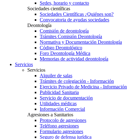
Sedes, horario y contacto
Sociedades científicas
Sociedades Científicas ¿Quiénes son?
Convocatoria de ayudas sociedades
Deontología
Comisión de deontología
Trámites Comisión Deontología
Normativa y Documentación Deontología
Código Deontológico
Foro Deontología Médica
Memorias de actividad deontología
Servicios
Servicios
Alquiler de salas
Trámites de colegiación - Información
Ejercicio Privado de Medicina - Información
Publicidad Sanitaria
Servicio de documentación
Utilidades médicas
Información Comercial
Agresiones a Sanitarios
Protocolo de agresiones
Teléfono agresiones
Formulario agresiones
Seguro de defensa jurídica