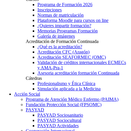
Programa de Formación 2026
Inscripciones
Normas de matriculación
Plataforma Moodle para cursos on line
¿Quieres impartir formación?
Memorias Programas Formación
Galería de imágenes
Acreditación de Formación Continuada
¿Qué es la acreditación?
Acreditación CFC (Aragón)
Acreditación SEAFORMEC (OMC)
Validación de créditos internacionales ECMECs
y AMA-Pra-1
Asesoria acreditación formación Continuada
Cátedras
Profesionalismo y Ética Clínica
Simulación aplicada a la Medicina
Acción Social
Programa de Atención Médico Enfermo (PAIMA)
Fundación Protección Social (FPSOMC)
PASYAD
PASYAD Sociosanitario
PASYAD Sociocultural
PASYAD Actividades
Cooperación Internacional