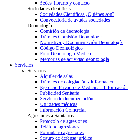
Sedes, horario y contacto
Sociedades científicas
Sociedades Científicas ¿Quiénes son?
Convocatoria de ayudas sociedades
Deontología
Comisión de deontología
Trámites Comisión Deontología
Normativa y Documentación Deontología
Código Deontológico
Foro Deontología Médica
Memorias de actividad deontología
Servicios
Servicios
Alquiler de salas
Trámites de colegiación - Información
Ejercicio Privado de Medicina - Información
Publicidad Sanitaria
Servicio de documentación
Utilidades médicas
Información Comercial
Agresiones a Sanitarios
Protocolo de agresiones
Teléfono agresiones
Formulario agresiones
Seguro de defensa jurídica