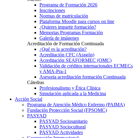
Programa de Formación 2026
Inscripciones
Normas de matriculación
Plataforma Moodle para cursos on line
¿Quieres impartir formación?
Memorias Programas Formación
Galería de imágenes
Acreditación de Formación Continuada
¿Qué es la acreditación?
Acreditación CFC (Aragón)
Acreditación SEAFORMEC (OMC)
Validación de créditos internacionales ECMECs
y AMA-Pra-1
Asesoria acreditación formación Continuada
Cátedras
Profesionalismo y Ética Clínica
Simulación aplicada a la Medicina
Acción Social
Programa de Atención Médico Enfermo (PAIMA)
Fundación Protección Social (FPSOMC)
PASYAD
PASYAD Sociosanitario
PASYAD Sociocultural
PASYAD Actividades
Cooperación Internacional