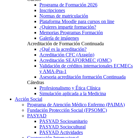
Programa de Formación 2026
Inscripciones
Normas de matriculación
Plataforma Moodle para cursos on line
¿Quieres impartir formación?
Memorias Programas Formación
Galería de imágenes
Acreditación de Formación Continuada
¿Qué es la acreditación?
Acreditación CFC (Aragón)
Acreditación SEAFORMEC (OMC)
Validación de créditos internacionales ECMECs
y AMA-Pra-1
Asesoria acreditación formación Continuada
Cátedras
Profesionalismo y Ética Clínica
Simulación aplicada a la Medicina
Acción Social
Programa de Atención Médico Enfermo (PAIMA)
Fundación Protección Social (FPSOMC)
PASYAD
PASYAD Sociosanitario
PASYAD Sociocultural
PASYAD Actividades
Cooperación Internacional