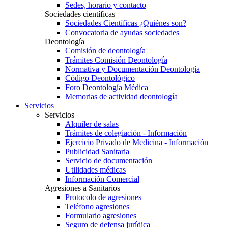
Sedes, horario y contacto
Sociedades científicas
Sociedades Científicas ¿Quiénes son?
Convocatoria de ayudas sociedades
Deontología
Comisión de deontología
Trámites Comisión Deontología
Normativa y Documentación Deontología
Código Deontológico
Foro Deontología Médica
Memorias de actividad deontología
Servicios
Servicios
Alquiler de salas
Trámites de colegiación - Información
Ejercicio Privado de Medicina - Información
Publicidad Sanitaria
Servicio de documentación
Utilidades médicas
Información Comercial
Agresiones a Sanitarios
Protocolo de agresiones
Teléfono agresiones
Formulario agresiones
Seguro de defensa jurídica