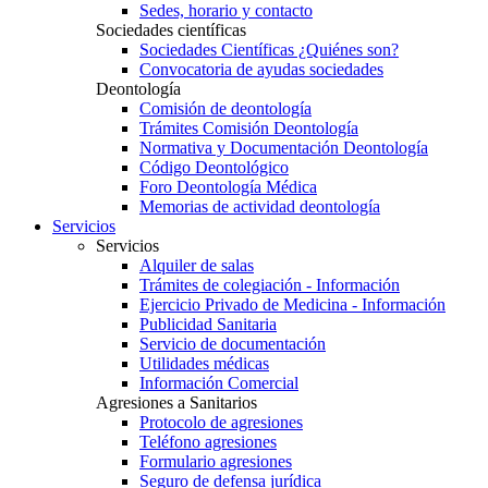
Sedes, horario y contacto
Sociedades científicas
Sociedades Científicas ¿Quiénes son?
Convocatoria de ayudas sociedades
Deontología
Comisión de deontología
Trámites Comisión Deontología
Normativa y Documentación Deontología
Código Deontológico
Foro Deontología Médica
Memorias de actividad deontología
Servicios
Servicios
Alquiler de salas
Trámites de colegiación - Información
Ejercicio Privado de Medicina - Información
Publicidad Sanitaria
Servicio de documentación
Utilidades médicas
Información Comercial
Agresiones a Sanitarios
Protocolo de agresiones
Teléfono agresiones
Formulario agresiones
Seguro de defensa jurídica