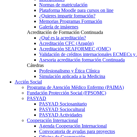
Normas de matriculación
Plataforma Moodle para cursos on line
¿Quieres impartir formación?
Memorias Programas Formación
Galería de imágenes
Acreditación de Formación Continuada
¿Qué es la acreditación?
Acreditación CFC (Aragón)
Acreditación SEAFORMEC (OMC)
Validación de créditos internacionales ECMECs 
Asesoria acreditación formación Continuada
Cátedras
Profesionalismo y Ética Clínica
Simulación aplicada a la Medicina
Acción Social
Programa de Atención Médico Enfermo (PAIMA)
Fundación Protección Social (FPSOMC)
PASYAD
PASYAD Sociosanitario
PASYAD Sociocultural
PASYAD Actividades
Cooperación Internacional
Agenda Cooperación Internacional
Convocatoria de ayudas para proyectos
Oficina de Cooperación