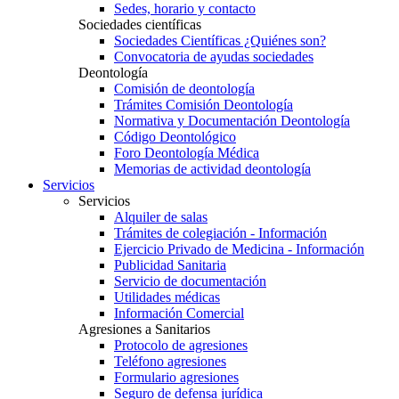
Sedes, horario y contacto
Sociedades científicas
Sociedades Científicas ¿Quiénes son?
Convocatoria de ayudas sociedades
Deontología
Comisión de deontología
Trámites Comisión Deontología
Normativa y Documentación Deontología
Código Deontológico
Foro Deontología Médica
Memorias de actividad deontología
Servicios
Servicios
Alquiler de salas
Trámites de colegiación - Información
Ejercicio Privado de Medicina - Información
Publicidad Sanitaria
Servicio de documentación
Utilidades médicas
Información Comercial
Agresiones a Sanitarios
Protocolo de agresiones
Teléfono agresiones
Formulario agresiones
Seguro de defensa jurídica