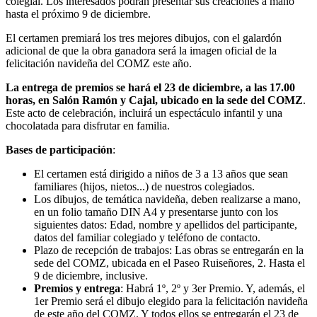
colegial.
Los interesados podrán presentar sus creaciones a mano
hasta el próximo 9 de diciembre.
El certamen premiará los tres mejores dibujos, con el galardón
adicional de que
la obra ganadora será la imagen oficial de la
felicitación navideña del COMZ este año.
La entrega de premios se hará el 23 de diciembre, a las 17.00
horas
, en Salón Ramón y Cajal, ubicado en la sede del COMZ
.
Este acto de celebración, incluirá un espectáculo infantil y una
chocolatada para disfrutar en familia.
Bases de participación
:
El certamen está dirigido a
niños de 3 a 13 años
que sean
familiares (hijos, nietos...) de nuestros colegiados.
Los
dibujos, de temática navideña
, deben realizarse a mano,
en un folio tamaño DIN A4 y presentarse junto con los
siguientes datos: Edad, nombre y apellidos del participante,
datos del familiar colegiado y teléfono de contacto.
Plazo de recepción de trabajos: Las obras se entregarán en la
sede del COMZ, ubicada en el Paseo Ruiseñores, 2.
Hasta el
9 de diciembre, inclusive.
Premios y entrega
: Habrá 1º, 2º y 3er Premio. Y, además,
el
1er Premio será el dibujo elegido para la felicitación navideña
de este año del COMZ
. Y todos ellos se entregarán el 23 de