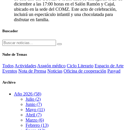
diciembre a las 17:00 horas en el Salón Ramón y Cajal,
ubicado en la sede del COMZ.
Este acto de celebración,
incluirá un espectáculo infantil y una chocolatada para
disfrutar en familia.
Buscador
Nube de Temas
Todos
Actividades
Aragón médico
Ciclo Literario
Espacio de Arte
Eventos
Nota de Prensa
Noticias
Oficina de cooperación
Pasyad
Archivo
Año 2026 (58)
Julio (2)
Junio (7)
Mayo (11)
Abril (7)
Marzo (6)
Febrero (13)