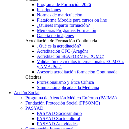
Programa de Formación 2026
Inscripciones
Normas de matriculación
Plataforma Moodle para cursos on line
¿Quieres impartir formación?
Memorias Programas Formación
Galería de imágenes
Acreditación de Formación Continuada
¿Qué es la acreditación?
Acreditación CFC (Aragón)
Acreditación SEAFORMEC (OMC)
Validación de créditos internacionales ECMECs
y AMA-Pra-1
Asesoria acreditación formación Continuada
Cátedras
Profesionalismo y Ética Clínica
Simulación aplicada a la Medicina
Acción Social
Programa de Atención Médico Enfermo (PAIMA)
Fundación Protección Social (FPSOMC)
PASYAD
PASYAD Sociosanitario
PASYAD Sociocultural
PASYAD Actividades
Cooperación Internacional