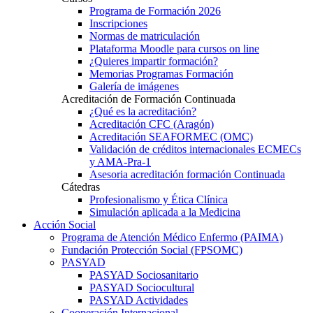
Programa de Formación 2026
Inscripciones
Normas de matriculación
Plataforma Moodle para cursos on line
¿Quieres impartir formación?
Memorias Programas Formación
Galería de imágenes
Acreditación de Formación Continuada
¿Qué es la acreditación?
Acreditación CFC (Aragón)
Acreditación SEAFORMEC (OMC)
Validación de créditos internacionales ECMECs
y AMA-Pra-1
Asesoria acreditación formación Continuada
Cátedras
Profesionalismo y Ética Clínica
Simulación aplicada a la Medicina
Acción Social
Programa de Atención Médico Enfermo (PAIMA)
Fundación Protección Social (FPSOMC)
PASYAD
PASYAD Sociosanitario
PASYAD Sociocultural
PASYAD Actividades
Cooperación Internacional