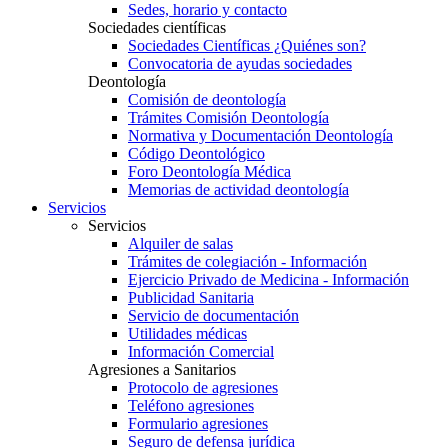
Sedes, horario y contacto
Sociedades científicas
Sociedades Científicas ¿Quiénes son?
Convocatoria de ayudas sociedades
Deontología
Comisión de deontología
Trámites Comisión Deontología
Normativa y Documentación Deontología
Código Deontológico
Foro Deontología Médica
Memorias de actividad deontología
Servicios
Servicios
Alquiler de salas
Trámites de colegiación - Información
Ejercicio Privado de Medicina - Información
Publicidad Sanitaria
Servicio de documentación
Utilidades médicas
Información Comercial
Agresiones a Sanitarios
Protocolo de agresiones
Teléfono agresiones
Formulario agresiones
Seguro de defensa jurídica