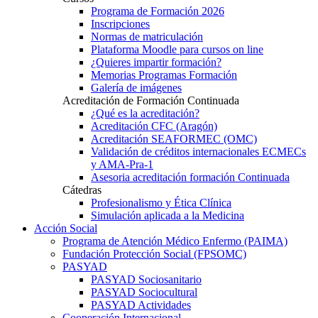
Programa de Formación 2026
Inscripciones
Normas de matriculación
Plataforma Moodle para cursos on line
¿Quieres impartir formación?
Memorias Programas Formación
Galería de imágenes
Acreditación de Formación Continuada
¿Qué es la acreditación?
Acreditación CFC (Aragón)
Acreditación SEAFORMEC (OMC)
Validación de créditos internacionales ECMECs
y AMA-Pra-1
Asesoria acreditación formación Continuada
Cátedras
Profesionalismo y Ética Clínica
Simulación aplicada a la Medicina
Acción Social
Programa de Atención Médico Enfermo (PAIMA)
Fundación Protección Social (FPSOMC)
PASYAD
PASYAD Sociosanitario
PASYAD Sociocultural
PASYAD Actividades
Cooperación Internacional