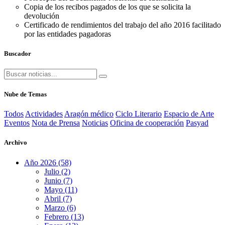
Copia de los recibos pagados de los que se solicita la
devolución
Certificado de rendimientos del trabajo del año 2016 facilitado
por las entidades pagadoras
Buscador
Nube de Temas
Todos
Actividades
Aragón médico
Ciclo Literario
Espacio de Arte
Eventos
Nota de Prensa
Noticias
Oficina de cooperación
Pasyad
Archivo
Año 2026 (58)
Julio (2)
Junio (7)
Mayo (11)
Abril (7)
Marzo (6)
Febrero (13)