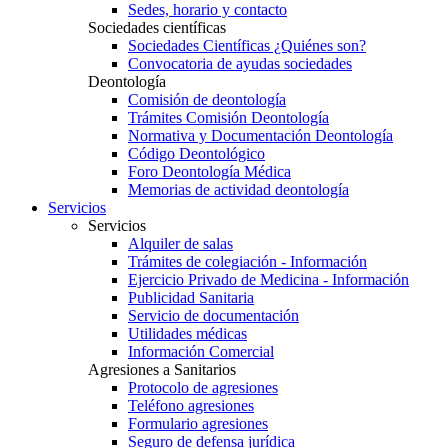
Sedes, horario y contacto
Sociedades científicas
Sociedades Científicas ¿Quiénes son?
Convocatoria de ayudas sociedades
Deontología
Comisión de deontología
Trámites Comisión Deontología
Normativa y Documentación Deontología
Código Deontológico
Foro Deontología Médica
Memorias de actividad deontología
Servicios
Servicios
Alquiler de salas
Trámites de colegiación - Información
Ejercicio Privado de Medicina - Información
Publicidad Sanitaria
Servicio de documentación
Utilidades médicas
Información Comercial
Agresiones a Sanitarios
Protocolo de agresiones
Teléfono agresiones
Formulario agresiones
Seguro de defensa jurídica