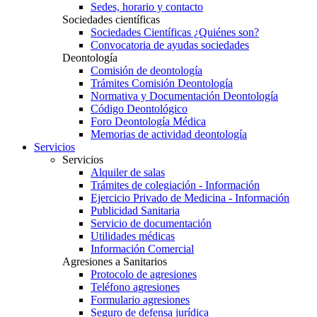
Sedes, horario y contacto
Sociedades científicas
Sociedades Científicas ¿Quiénes son?
Convocatoria de ayudas sociedades
Deontología
Comisión de deontología
Trámites Comisión Deontología
Normativa y Documentación Deontología
Código Deontológico
Foro Deontología Médica
Memorias de actividad deontología
Servicios
Servicios
Alquiler de salas
Trámites de colegiación - Información
Ejercicio Privado de Medicina - Información
Publicidad Sanitaria
Servicio de documentación
Utilidades médicas
Información Comercial
Agresiones a Sanitarios
Protocolo de agresiones
Teléfono agresiones
Formulario agresiones
Seguro de defensa jurídica