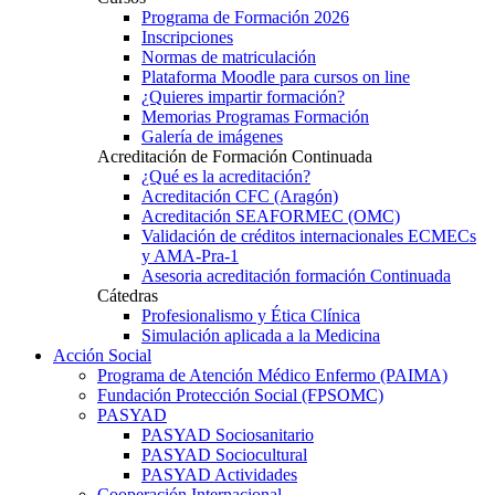
Programa de Formación 2026
Inscripciones
Normas de matriculación
Plataforma Moodle para cursos on line
¿Quieres impartir formación?
Memorias Programas Formación
Galería de imágenes
Acreditación de Formación Continuada
¿Qué es la acreditación?
Acreditación CFC (Aragón)
Acreditación SEAFORMEC (OMC)
Validación de créditos internacionales ECMECs
y AMA-Pra-1
Asesoria acreditación formación Continuada
Cátedras
Profesionalismo y Ética Clínica
Simulación aplicada a la Medicina
Acción Social
Programa de Atención Médico Enfermo (PAIMA)
Fundación Protección Social (FPSOMC)
PASYAD
PASYAD Sociosanitario
PASYAD Sociocultural
PASYAD Actividades
Cooperación Internacional