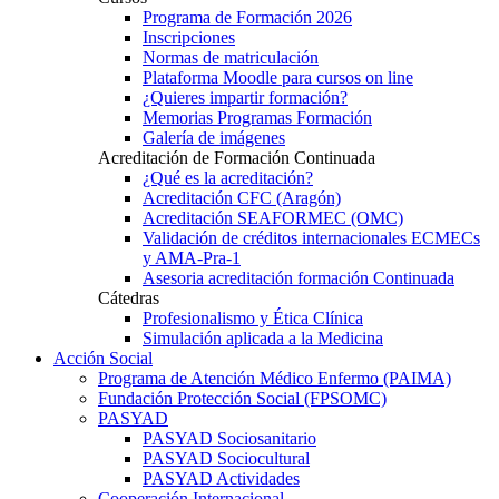
Programa de Formación 2026
Inscripciones
Normas de matriculación
Plataforma Moodle para cursos on line
¿Quieres impartir formación?
Memorias Programas Formación
Galería de imágenes
Acreditación de Formación Continuada
¿Qué es la acreditación?
Acreditación CFC (Aragón)
Acreditación SEAFORMEC (OMC)
Validación de créditos internacionales ECMECs
y AMA-Pra-1
Asesoria acreditación formación Continuada
Cátedras
Profesionalismo y Ética Clínica
Simulación aplicada a la Medicina
Acción Social
Programa de Atención Médico Enfermo (PAIMA)
Fundación Protección Social (FPSOMC)
PASYAD
PASYAD Sociosanitario
PASYAD Sociocultural
PASYAD Actividades
Cooperación Internacional