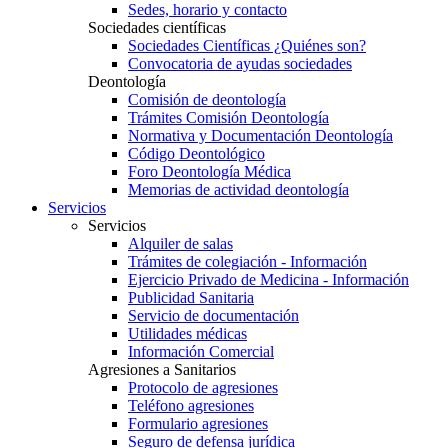
Sedes, horario y contacto
Sociedades científicas
Sociedades Científicas ¿Quiénes son?
Convocatoria de ayudas sociedades
Deontología
Comisión de deontología
Trámites Comisión Deontología
Normativa y Documentación Deontología
Código Deontológico
Foro Deontología Médica
Memorias de actividad deontología
Servicios
Servicios
Alquiler de salas
Trámites de colegiación - Información
Ejercicio Privado de Medicina - Información
Publicidad Sanitaria
Servicio de documentación
Utilidades médicas
Información Comercial
Agresiones a Sanitarios
Protocolo de agresiones
Teléfono agresiones
Formulario agresiones
Seguro de defensa jurídica